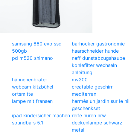
samsung 860 evo ssd
barhocker gastronomie
500gb
haarschneider hunde
pd m520 shimano
neff dunstabzugshaube
kohlefilter wechseln
anleitung
hähnchenbräter
mv200
webcam kitzbühel
creatable geschirr
ortsmitte
mediterran
lampe mit fransen
hermès un jardin sur le nil
geschenkset
ipad kindersicher machen
reife huren nrw
soundbars 5.1
deckenlampe schwarz
metall