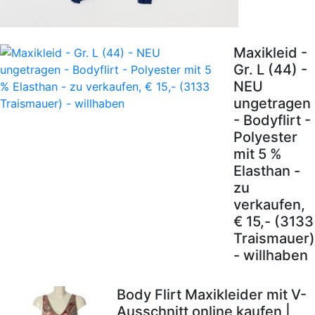
Maxikleid -
Gr. L (44) -
NEU
ungetragen
- Bodyflirt -
Polyester
mit 5 %
Elasthan -
zu
verkaufen,
€ 15,- (3133
Traismauer)
- willhaben
Body Flirt Maxikleider mit V-
Ausschnitt online kaufen |