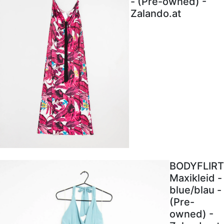
- (Pre-owned) -
Zalando.at
BODYFLIRT
Maxikleid -
blue/blau -
(Pre-
owned) -