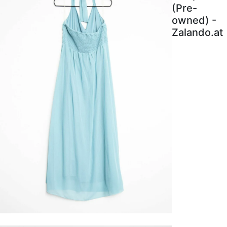
(Pre-
owned) -
Zalando.at