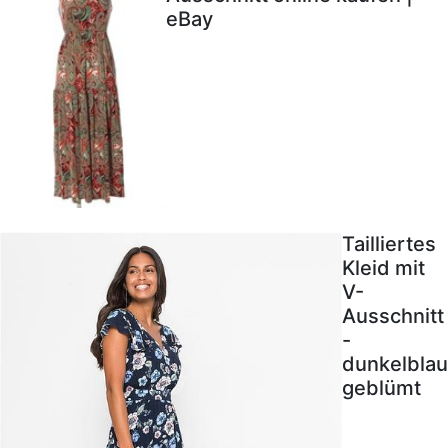
eBay
Tailliertes
Kleid mit
V-
Ausschnitt
-
dunkelblau
geblümt