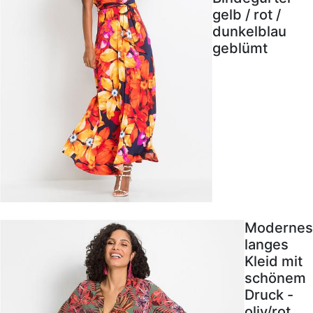
gelb / rot /
dunkelblau
geblümt
Modernes
langes
Kleid mit
schönem
Druck -
oliv/rot