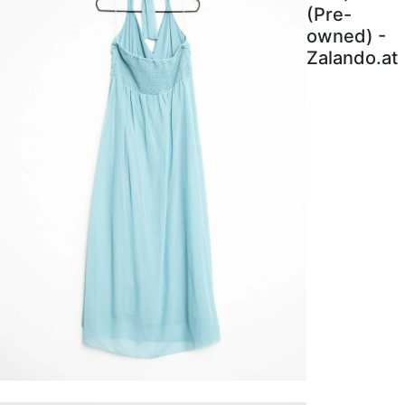
(Pre-
owned) -
Zalando.at