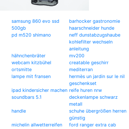
samsung 860 evo ssd
barhocker gastronomie
500gb
haarschneider hunde
pd m520 shimano
neff dunstabzugshaube
kohlefilter wechseln
anleitung
hähnchenbräter
mv200
webcam kitzbühel
creatable geschirr
ortsmitte
mediterran
lampe mit fransen
hermès un jardin sur le nil
geschenkset
ipad kindersicher machen
reife huren nrw
soundbars 5.1
deckenlampe schwarz
metall
handle
schuhe übergrößen herren
günstig
michelin allwetterreifen
ford ranger extra cab