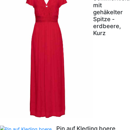
mit
gehäkelter
Spitze -
erdbeere,
Kurz
Pin auf Kleding boere