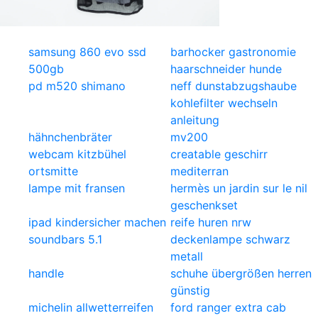
samsung 860 evo ssd
barhocker gastronomie
500gb
haarschneider hunde
pd m520 shimano
neff dunstabzugshaube
kohlefilter wechseln
anleitung
hähnchenbräter
mv200
webcam kitzbühel
creatable geschirr
ortsmitte
mediterran
lampe mit fransen
hermès un jardin sur le nil
geschenkset
ipad kindersicher machen
reife huren nrw
soundbars 5.1
deckenlampe schwarz
metall
handle
schuhe übergrößen herren
günstig
michelin allwetterreifen
ford ranger extra cab