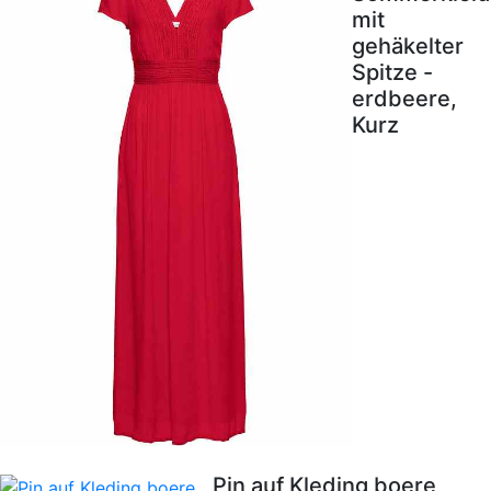
mit
gehäkelter
Spitze -
erdbeere,
Kurz
Pin auf Kleding boere