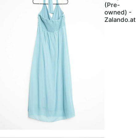
(Pre-
owned) -
Zalando.at