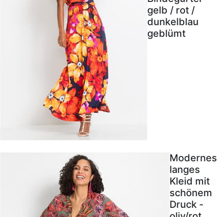
gelb / rot /
dunkelblau
geblümt
Modernes
langes
Kleid mit
schönem
Druck -
oliv/rot