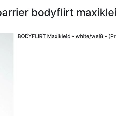
arrier bodyflirt maxikl
BODYFLIRT Maxikleid - white/weiß - (P