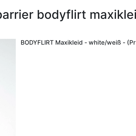
arrier bodyflirt maxikl
BODYFLIRT Maxikleid - white/weiß - (P