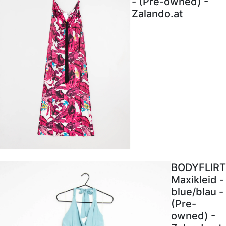
- (Pre-owned) -
Zalando.at
BODYFLIRT
Maxikleid -
blue/blau -
(Pre-
owned) -