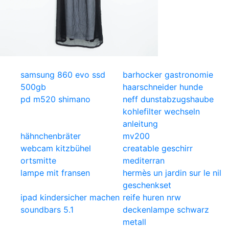
samsung 860 evo ssd
barhocker gastronomie
500gb
haarschneider hunde
pd m520 shimano
neff dunstabzugshaube
kohlefilter wechseln
anleitung
hähnchenbräter
mv200
webcam kitzbühel
creatable geschirr
ortsmitte
mediterran
lampe mit fransen
hermès un jardin sur le nil
geschenkset
ipad kindersicher machen
reife huren nrw
soundbars 5.1
deckenlampe schwarz
metall