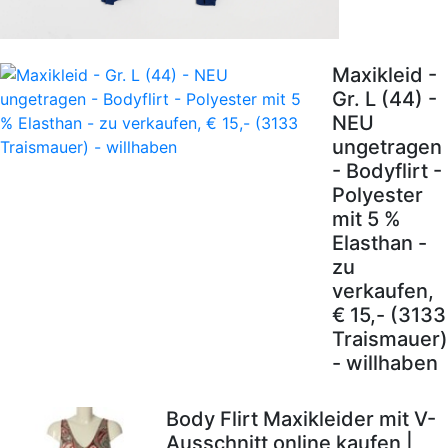
Maxikleid -
Gr. L (44) -
NEU
ungetragen
- Bodyflirt -
Polyester
mit 5 %
Elasthan -
zu
verkaufen,
€ 15,- (3133
Traismauer)
- willhaben
Body Flirt Maxikleider mit V-
Ausschnitt online kaufen |