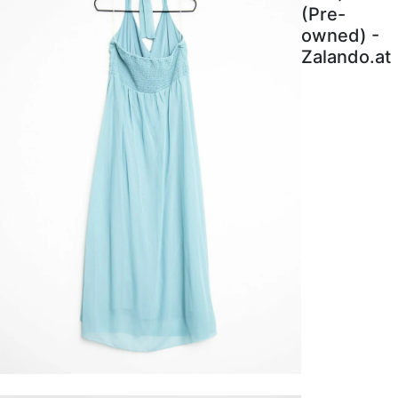
(Pre-
owned) -
Zalando.at