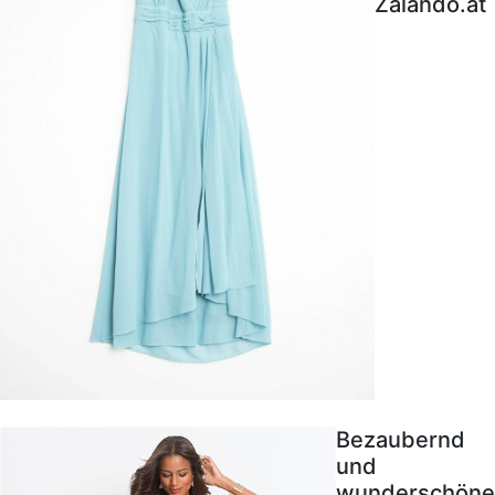
Zalando.at
Bezaubernd
und
wunderschöne