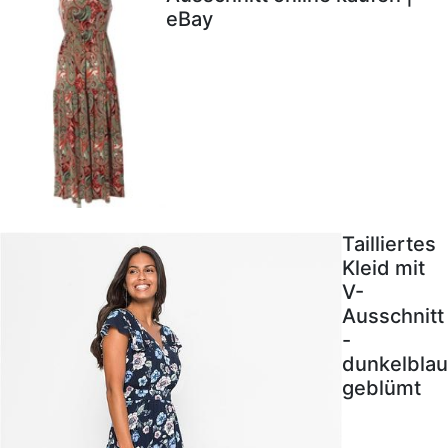
eBay
Tailliertes
Kleid mit
V-
Ausschnitt
-
dunkelblau
geblümt