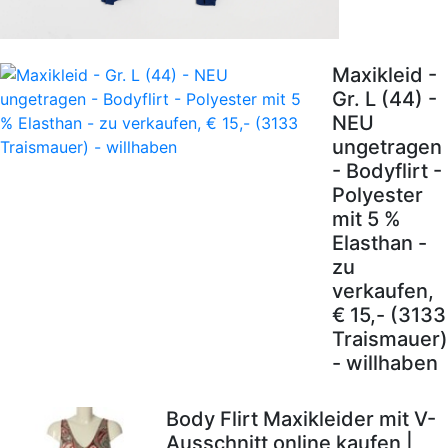
Maxikleid -
Gr. L (44) -
NEU
ungetragen
- Bodyflirt -
Polyester
mit 5 %
Elasthan -
zu
verkaufen,
€ 15,- (3133
Traismauer)
- willhaben
Body Flirt Maxikleider mit V-
Ausschnitt online kaufen |