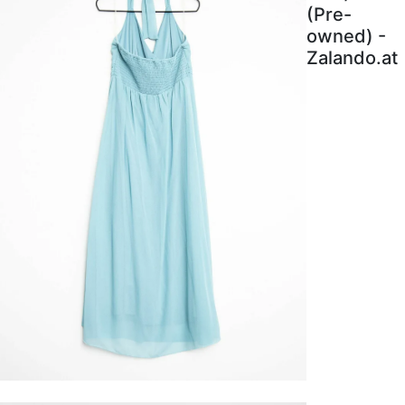
(Pre-
owned) -
Zalando.at