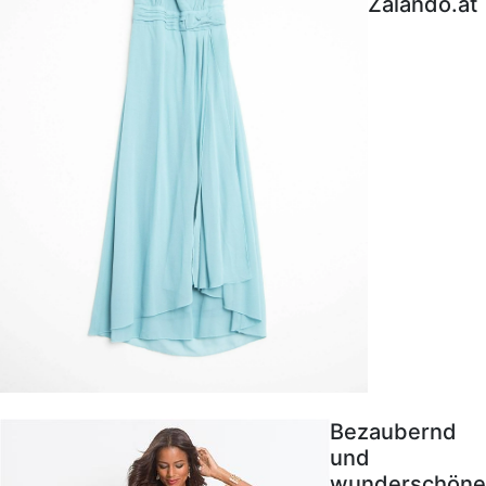
Zalando.at
Bezaubernd
und
wunderschöne