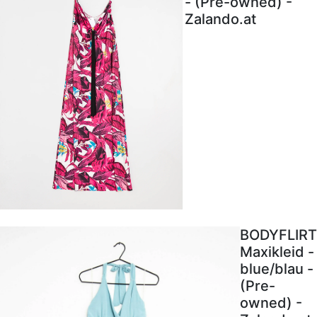
- (Pre-owned) -
Zalando.at
BODYFLIRT
Maxikleid -
blue/blau -
(Pre-
owned) -