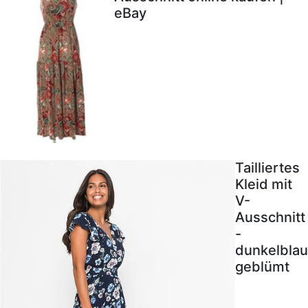
eBay
Tailliertes
Kleid mit
V-
Ausschnitt
-
dunkelblau
geblümt