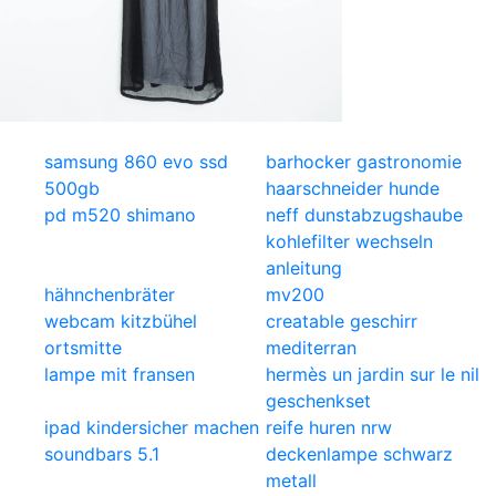
samsung 860 evo ssd
barhocker gastronomie
500gb
haarschneider hunde
pd m520 shimano
neff dunstabzugshaube
kohlefilter wechseln
anleitung
hähnchenbräter
mv200
webcam kitzbühel
creatable geschirr
ortsmitte
mediterran
lampe mit fransen
hermès un jardin sur le nil
geschenkset
ipad kindersicher machen
reife huren nrw
soundbars 5.1
deckenlampe schwarz
metall