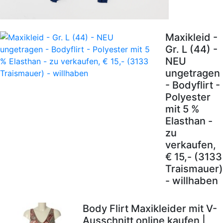
Maxikleid -
Gr. L (44) -
NEU
ungetragen
- Bodyflirt -
Polyester
mit 5 %
Elasthan -
zu
verkaufen,
€ 15,- (3133
Traismauer)
- willhaben
Body Flirt Maxikleider mit V-
Ausschnitt online kaufen |