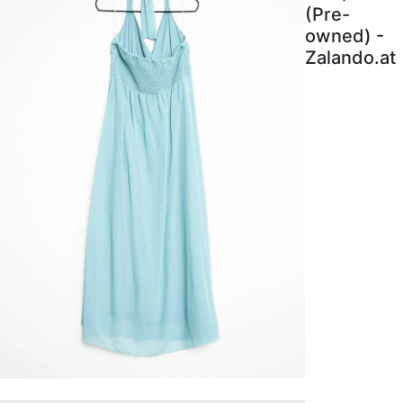
(Pre-
owned) -
Zalando.at