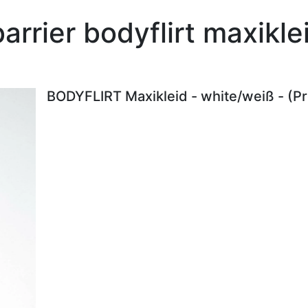
arrier bodyflirt maxikl
BODYFLIRT Maxikleid - white/weiß - (P