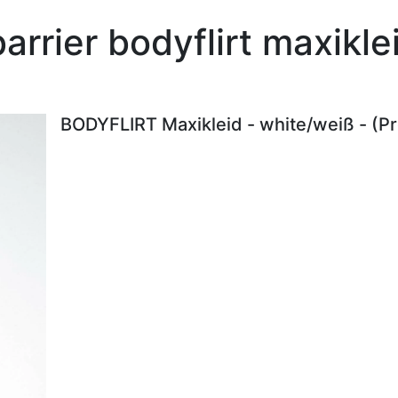
arrier bodyflirt maxikl
BODYFLIRT Maxikleid - white/weiß - (P