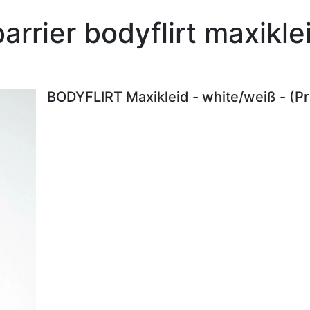
arrier bodyflirt maxikl
BODYFLIRT Maxikleid - white/weiß - (P