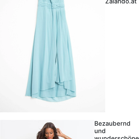
Zalando.at
Bezaubernd
und
wunderschöne