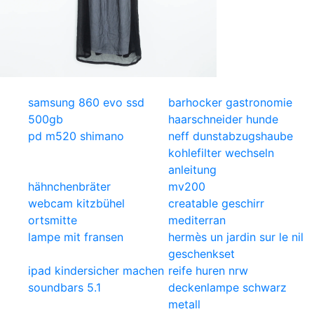
samsung 860 evo ssd
barhocker gastronomie
500gb
haarschneider hunde
pd m520 shimano
neff dunstabzugshaube
kohlefilter wechseln
anleitung
hähnchenbräter
mv200
webcam kitzbühel
creatable geschirr
ortsmitte
mediterran
lampe mit fransen
hermès un jardin sur le nil
geschenkset
ipad kindersicher machen
reife huren nrw
soundbars 5.1
deckenlampe schwarz
metall