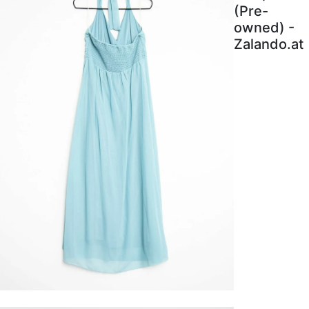
(Pre-
owned) -
Zalando.at