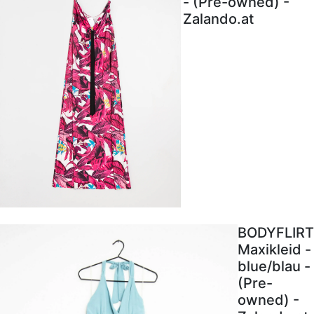
- (Pre-owned) -
Zalando.at
BODYFLIRT
Maxikleid -
blue/blau -
(Pre-
owned) -