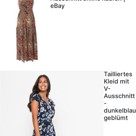
eBay
Tailliertes
Kleid mit
V-
Ausschnitt
-
dunkelblau
geblümt