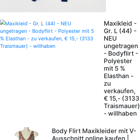
Maxikleid -
Gr. L (44) -
NEU
ungetragen
- Bodyflirt -
Polyester
mit 5 %
Elasthan -
zu
verkaufen,
€ 15,- (3133
Traismauer)
- willhaben
Body Flirt Maxikleider mit V-
Ausschnitt online kaufen |