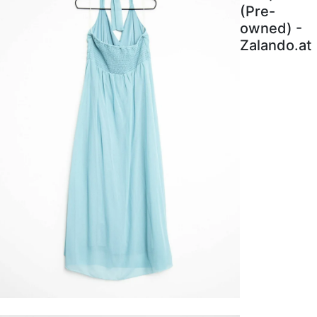
(Pre-
owned) -
Zalando.at