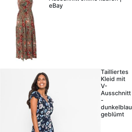
eBay
Tailliertes
Kleid mit
V-
Ausschnitt
-
dunkelblau
geblümt