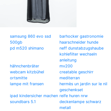
samsung 860 evo ssd
barhocker gastronomie
500gb
haarschneider hunde
pd m520 shimano
neff dunstabzugshaube
kohlefilter wechseln
anleitung
hähnchenbräter
mv200
webcam kitzbühel
creatable geschirr
ortsmitte
mediterran
lampe mit fransen
hermès un jardin sur le nil
geschenkset
ipad kindersicher machen
reife huren nrw
soundbars 5.1
deckenlampe schwarz
metall