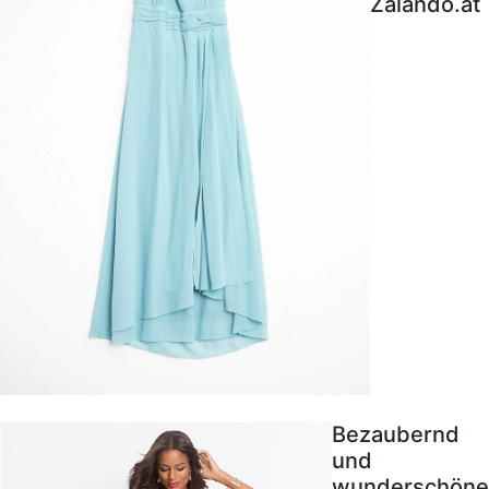
Zalando.at
Bezaubernd
und
wunderschöne