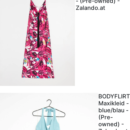
- (Pre-owned) -
Zalando.at
BODYFLIRT
Maxikleid -
blue/blau -
(Pre-
owned) -