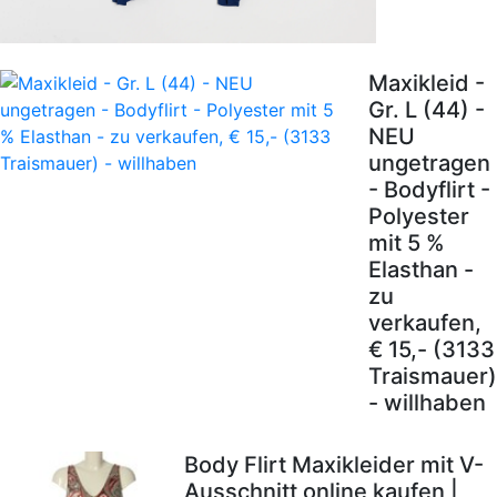
Maxikleid -
Gr. L (44) -
NEU
ungetragen
- Bodyflirt -
Polyester
mit 5 %
Elasthan -
zu
verkaufen,
€ 15,- (3133
Traismauer)
- willhaben
Body Flirt Maxikleider mit V-
Ausschnitt online kaufen |