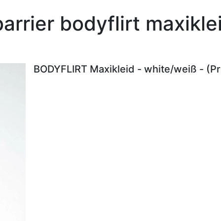
arrier bodyflirt maxikl
BODYFLIRT Maxikleid - white/weiß - (P