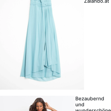
Zalando.at
Bezaubernd
und
wunderschöne