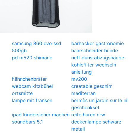
samsung 860 evo ssd
barhocker gastronomie
500gb
haarschneider hunde
pd m520 shimano
neff dunstabzugshaube
kohlefilter wechseln
anleitung
hähnchenbräter
mv200
webcam kitzbühel
creatable geschirr
ortsmitte
mediterran
lampe mit fransen
hermès un jardin sur le nil
geschenkset
ipad kindersicher machen
reife huren nrw
soundbars 5.1
deckenlampe schwarz
metall