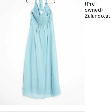
(Pre-
owned) -
Zalando.at