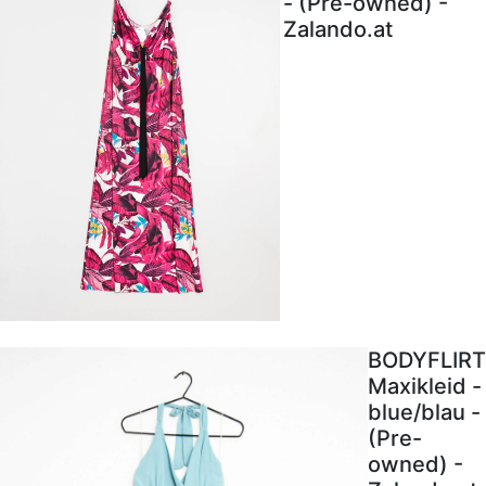
- (Pre-owned) -
Zalando.at
BODYFLIRT
Maxikleid -
blue/blau -
(Pre-
owned) -