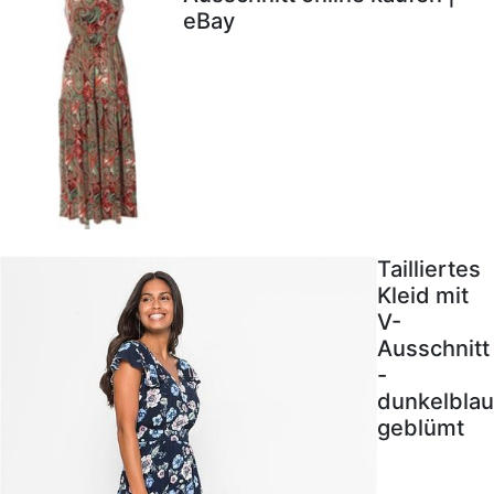
eBay
Tailliertes
Kleid mit
V-
Ausschnitt
-
dunkelblau
geblümt