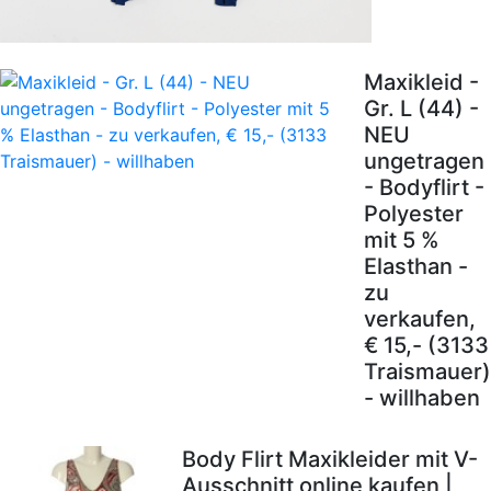
Maxikleid -
Gr. L (44) -
NEU
ungetragen
- Bodyflirt -
Polyester
mit 5 %
Elasthan -
zu
verkaufen,
€ 15,- (3133
Traismauer)
- willhaben
Body Flirt Maxikleider mit V-
Ausschnitt online kaufen |