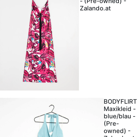
- (Pre-owned) -
Zalando.at
BODYFLIRT
Maxikleid -
blue/blau -
(Pre-
owned) -