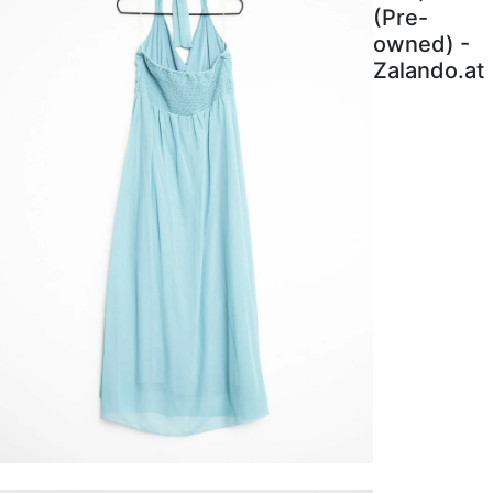
(Pre-
owned) -
Zalando.at