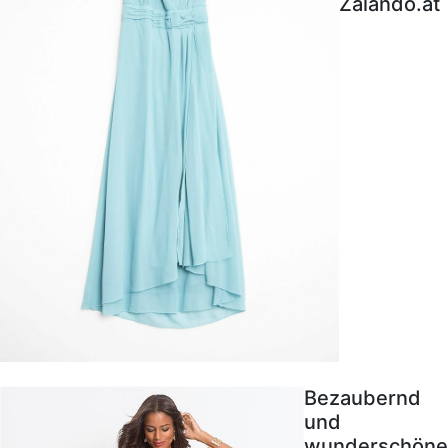
Zalando.at
Bezaubernd
und
wunderschöne