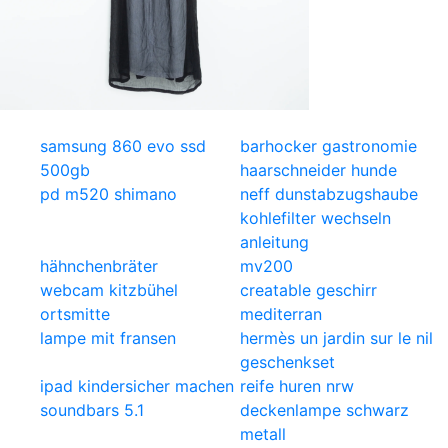
samsung 860 evo ssd
barhocker gastronomie
500gb
haarschneider hunde
pd m520 shimano
neff dunstabzugshaube
kohlefilter wechseln
anleitung
hähnchenbräter
mv200
webcam kitzbühel
creatable geschirr
ortsmitte
mediterran
lampe mit fransen
hermès un jardin sur le nil
geschenkset
ipad kindersicher machen
reife huren nrw
soundbars 5.1
deckenlampe schwarz
metall