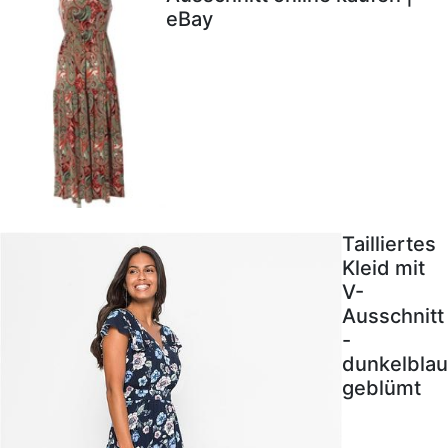
eBay
Tailliertes
Kleid mit
V-
Ausschnitt
-
dunkelblau
geblümt