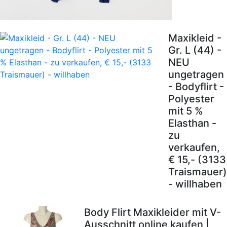
Maxikleid -
Gr. L (44) -
NEU
ungetragen
- Bodyflirt -
Polyester
mit 5 %
Elasthan -
zu
verkaufen,
€ 15,- (3133
Traismauer)
- willhaben
Body Flirt Maxikleider mit V-
Ausschnitt online kaufen |