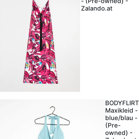
- (Pre-owned) -
Zalando.at
BODYFLIRT
Maxikleid -
blue/blau -
(Pre-
owned) -