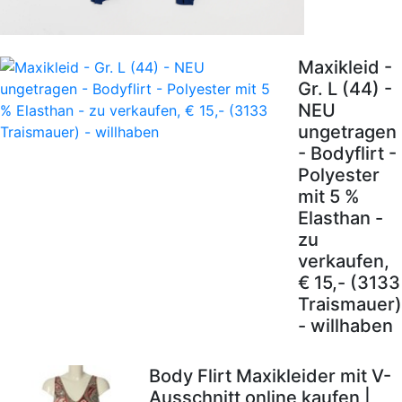
Maxikleid -
Gr. L (44) -
NEU
ungetragen
- Bodyflirt -
Polyester
mit 5 %
Elasthan -
zu
verkaufen,
€ 15,- (3133
Traismauer)
- willhaben
Body Flirt Maxikleider mit V-
Ausschnitt online kaufen |