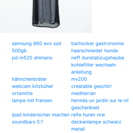
samsung 860 evo ssd
barhocker gastronomie
500gb
haarschneider hunde
pd m520 shimano
neff dunstabzugshaube
kohlefilter wechseln
anleitung
hähnchenbräter
mv200
webcam kitzbühel
creatable geschirr
ortsmitte
mediterran
lampe mit fransen
hermès un jardin sur le nil
geschenkset
ipad kindersicher machen
reife huren nrw
soundbars 5.1
deckenlampe schwarz
metall