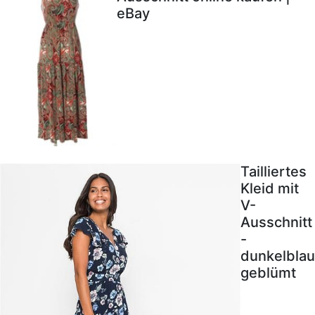
eBay
Tailliertes
Kleid mit
V-
Ausschnitt
-
dunkelblau
geblümt