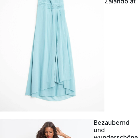
Zalando.at
Bezaubernd
und
wunderschöne