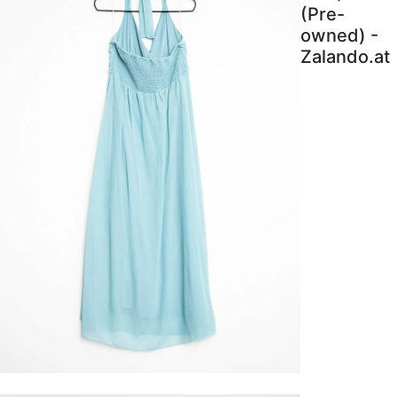
(Pre-
owned) -
Zalando.at