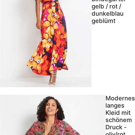
gelb / rot /
dunkelblau
geblümt
Modernes
langes
Kleid mit
schönem
Druck -
oliv/rot