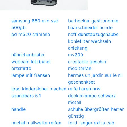
samsung 860 evo ssd
barhocker gastronomie
500gb
haarschneider hunde
pd m520 shimano
neff dunstabzugshaube
kohlefilter wechseln
anleitung
hähnchenbräter
mv200
webcam kitzbühel
creatable geschirr
ortsmitte
mediterran
lampe mit fransen
hermès un jardin sur le nil
geschenkset
ipad kindersicher machen
reife huren nrw
soundbars 5.1
deckenlampe schwarz
metall
handle
schuhe übergrößen herren
günstig
michelin allwetterreifen
ford ranger extra cab