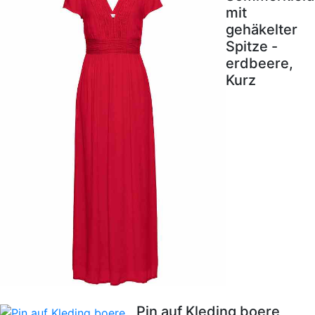
mit
gehäkelter
Spitze -
erdbeere,
Kurz
Pin auf Kleding boere