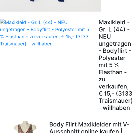
Maxikleid -
Gr. L (44) -
NEU
ungetragen
- Bodyflirt -
Polyester
mit 5 %
Elasthan -
zu
verkaufen,
€ 15,- (3133
Traismauer)
- willhaben
Body Flirt Maxikleider mit V-
Ausschnitt online kaufen |