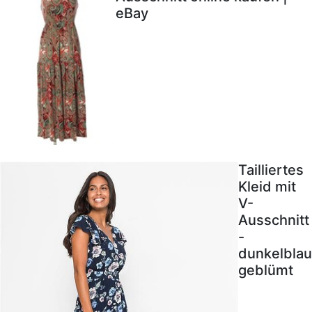
eBay
Tailliertes
Kleid mit
V-
Ausschnitt
-
dunkelblau
geblümt