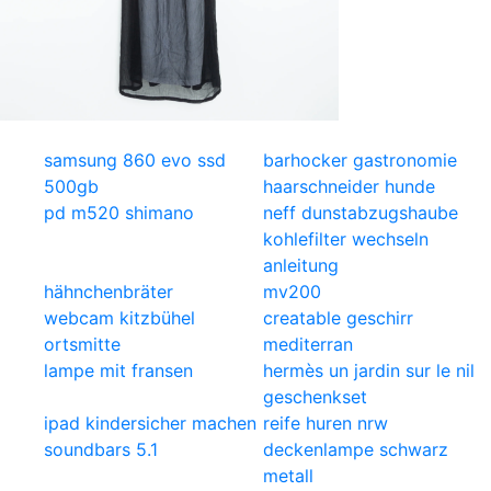
samsung 860 evo ssd
barhocker gastronomie
500gb
haarschneider hunde
pd m520 shimano
neff dunstabzugshaube
kohlefilter wechseln
anleitung
hähnchenbräter
mv200
webcam kitzbühel
creatable geschirr
ortsmitte
mediterran
lampe mit fransen
hermès un jardin sur le nil
geschenkset
ipad kindersicher machen
reife huren nrw
soundbars 5.1
deckenlampe schwarz
metall