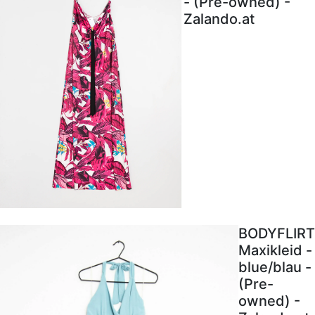
- (Pre-owned) -
Zalando.at
BODYFLIRT
Maxikleid -
blue/blau -
(Pre-
owned) -