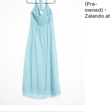
(Pre-
owned) -
Zalando.at