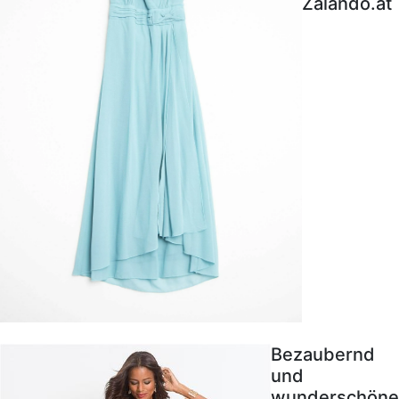
Zalando.at
Bezaubernd
und
wunderschöne