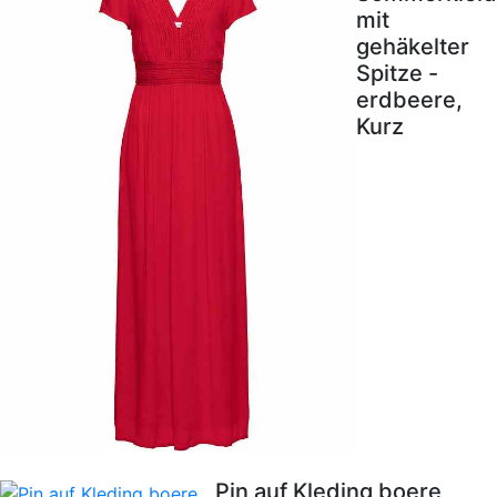
mit
gehäkelter
Spitze -
erdbeere,
Kurz
Pin auf Kleding boere