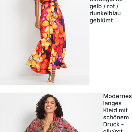
gelb / rot /
dunkelblau
geblümt
Modernes
langes
Kleid mit
schönem
Druck -
oliv/rot