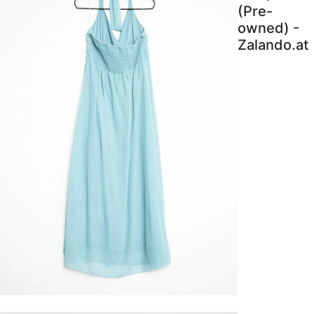
(Pre-
owned) -
Zalando.at