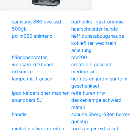
samsung 860 evo ssd
barhocker gastronomie
500gb
haarschneider hunde
pd m520 shimano
neff dunstabzugshaube
kohlefilter wechseln
anleitung
hähnchenbräter
mv200
webcam kitzbühel
creatable geschirr
ortsmitte
mediterran
lampe mit fransen
hermès un jardin sur le nil
geschenkset
ipad kindersicher machen
reife huren nrw
soundbars 5.1
deckenlampe schwarz
metall
handle
schuhe übergrößen herren
günstig
michelin allwetterreifen
ford ranger extra cab