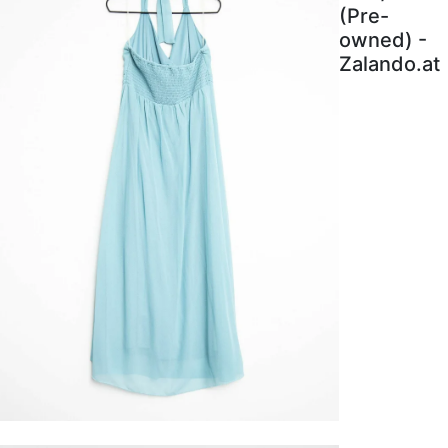
(Pre-
owned) -
Zalando.at