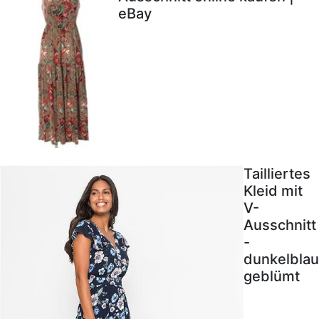
eBay
Tailliertes
Kleid mit
V-
Ausschnitt
-
dunkelblau
geblümt