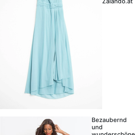
Zalando.at
Bezaubernd
und
wunderschöne