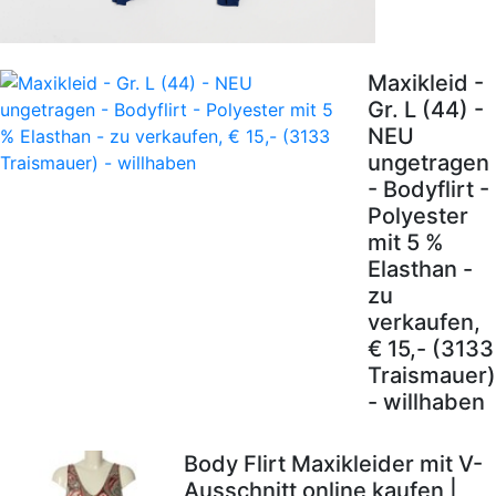
Maxikleid -
Gr. L (44) -
NEU
ungetragen
- Bodyflirt -
Polyester
mit 5 %
Elasthan -
zu
verkaufen,
€ 15,- (3133
Traismauer)
- willhaben
Body Flirt Maxikleider mit V-
Ausschnitt online kaufen |