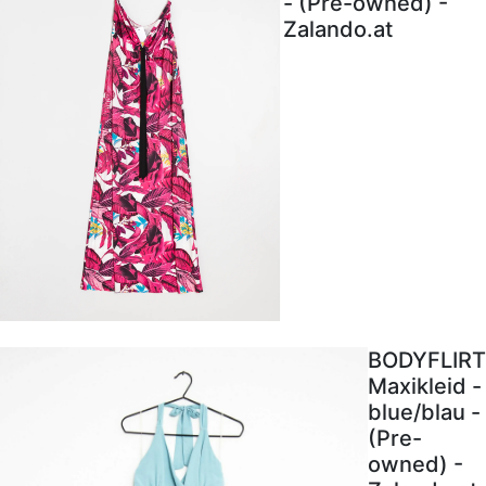
- (Pre-owned) -
Zalando.at
BODYFLIRT
Maxikleid -
blue/blau -
(Pre-
owned) -