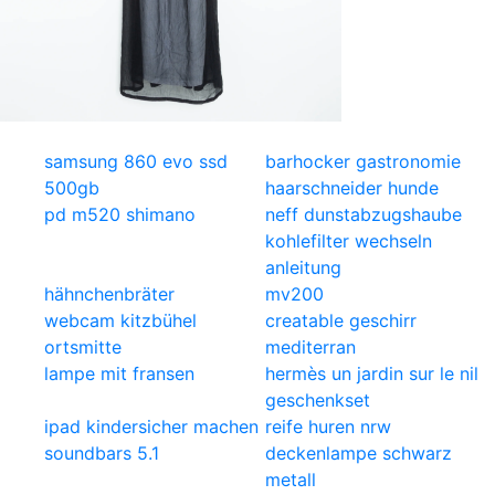
samsung 860 evo ssd
barhocker gastronomie
500gb
haarschneider hunde
pd m520 shimano
neff dunstabzugshaube
kohlefilter wechseln
anleitung
hähnchenbräter
mv200
webcam kitzbühel
creatable geschirr
ortsmitte
mediterran
lampe mit fransen
hermès un jardin sur le nil
geschenkset
ipad kindersicher machen
reife huren nrw
soundbars 5.1
deckenlampe schwarz
metall