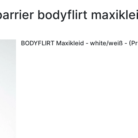
arrier bodyflirt maxikl
BODYFLIRT Maxikleid - white/weiß - (P