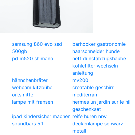
samsung 860 evo ssd
barhocker gastronomie
500gb
haarschneider hunde
pd m520 shimano
neff dunstabzugshaube
kohlefilter wechseln
anleitung
hähnchenbräter
mv200
webcam kitzbühel
creatable geschirr
ortsmitte
mediterran
lampe mit fransen
hermès un jardin sur le nil
geschenkset
ipad kindersicher machen
reife huren nrw
soundbars 5.1
deckenlampe schwarz
metall