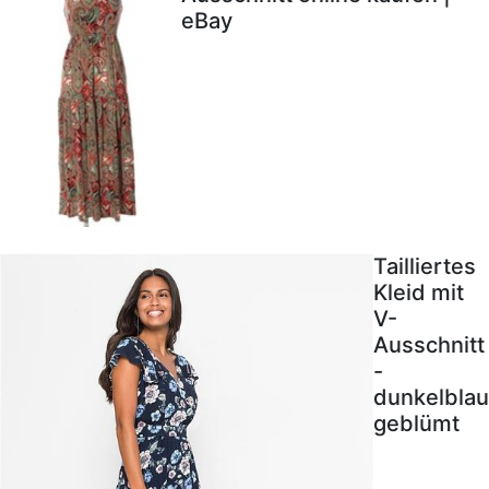
eBay
Tailliertes
Kleid mit
V-
Ausschnitt
-
dunkelblau
geblümt