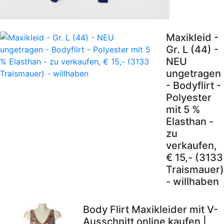
Maxikleid -
Gr. L (44) -
NEU
ungetragen
- Bodyflirt -
Polyester
mit 5 %
Elasthan -
zu
verkaufen,
€ 15,- (3133
Traismauer)
- willhaben
Body Flirt Maxikleider mit V-
Ausschnitt online kaufen |