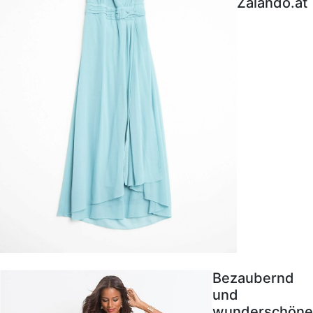
Zalando.at
Bezaubernd
und
wunderschöne