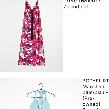
- (Pre-owned) -
Zalando.at
BODYFLIRT
Maxikleid -
blue/blau -
(Pre-
owned) -