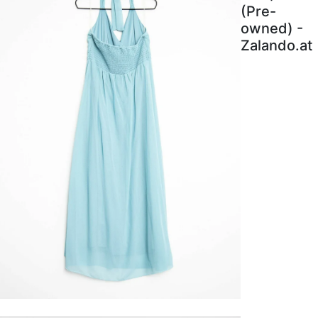
(Pre-
owned) -
Zalando.at