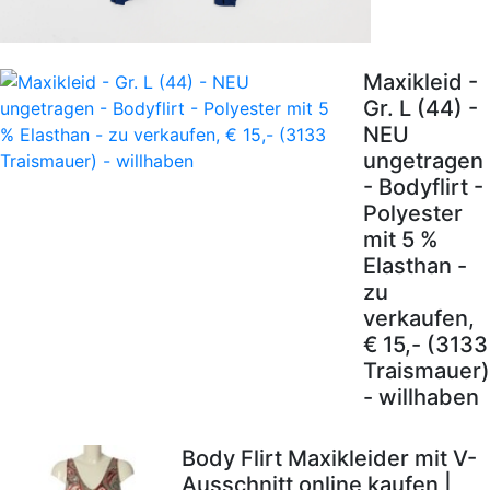
Maxikleid -
Gr. L (44) -
NEU
ungetragen
- Bodyflirt -
Polyester
mit 5 %
Elasthan -
zu
verkaufen,
€ 15,- (3133
Traismauer)
- willhaben
Body Flirt Maxikleider mit V-
Ausschnitt online kaufen |