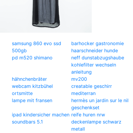
samsung 860 evo ssd
barhocker gastronomie
500gb
haarschneider hunde
pd m520 shimano
neff dunstabzugshaube
kohlefilter wechseln
anleitung
hähnchenbräter
mv200
webcam kitzbühel
creatable geschirr
ortsmitte
mediterran
lampe mit fransen
hermès un jardin sur le nil
geschenkset
ipad kindersicher machen
reife huren nrw
soundbars 5.1
deckenlampe schwarz
metall