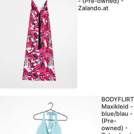
- (Pre-owned) -
Zalando.at
BODYFLIRT
Maxikleid -
blue/blau -
(Pre-
owned) -