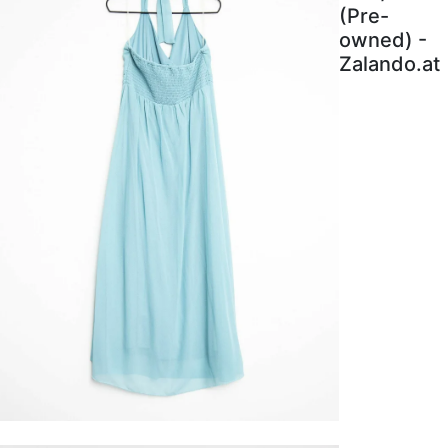
(Pre-
owned) -
Zalando.at