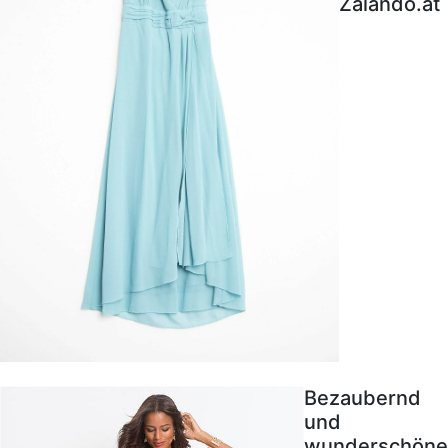
Zalando.at
Bezaubernd
und
wunderschöne