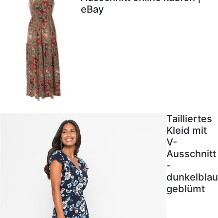
eBay
Tailliertes
Kleid mit
V-
Ausschnitt
-
dunkelblau
geblümt