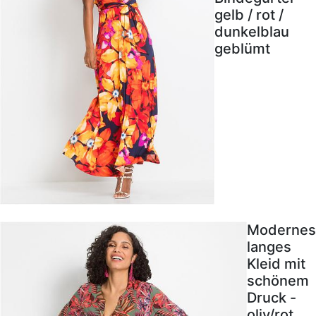
gelb / rot /
dunkelblau
geblümt
Modernes
langes
Kleid mit
schönem
Druck -
oliv/rot