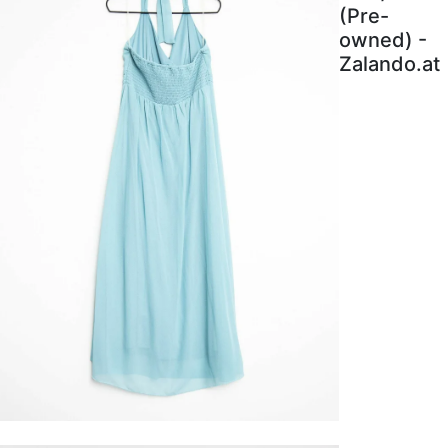
(Pre-
owned) -
Zalando.at