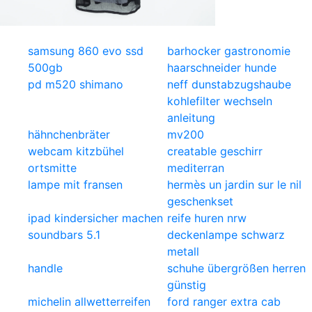
samsung 860 evo ssd
barhocker gastronomie
500gb
haarschneider hunde
pd m520 shimano
neff dunstabzugshaube
kohlefilter wechseln
anleitung
hähnchenbräter
mv200
webcam kitzbühel
creatable geschirr
ortsmitte
mediterran
lampe mit fransen
hermès un jardin sur le nil
geschenkset
ipad kindersicher machen
reife huren nrw
soundbars 5.1
deckenlampe schwarz
metall
handle
schuhe übergrößen herren
günstig
michelin allwetterreifen
ford ranger extra cab