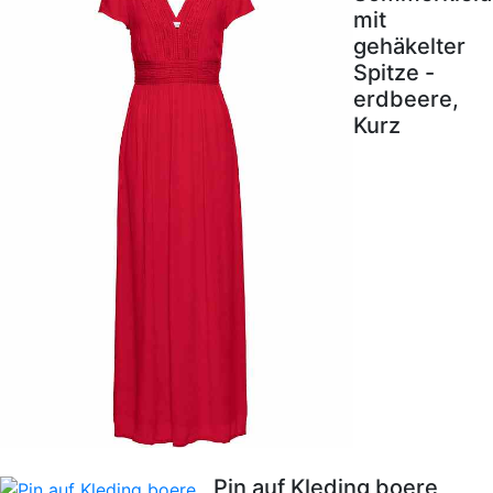
mit
gehäkelter
Spitze -
erdbeere,
Kurz
Pin auf Kleding boere