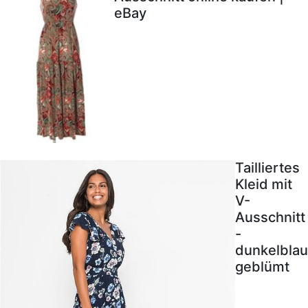
eBay
Tailliertes
Kleid mit
V-
Ausschnitt
-
dunkelblau
geblümt