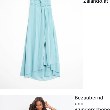
Zalando.at
Bezaubernd
und
wunderschöne