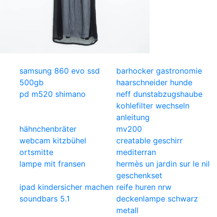
samsung 860 evo ssd
barhocker gastronomie
500gb
haarschneider hunde
pd m520 shimano
neff dunstabzugshaube
kohlefilter wechseln
anleitung
hähnchenbräter
mv200
webcam kitzbühel
creatable geschirr
ortsmitte
mediterran
lampe mit fransen
hermès un jardin sur le nil
geschenkset
ipad kindersicher machen
reife huren nrw
soundbars 5.1
deckenlampe schwarz
metall