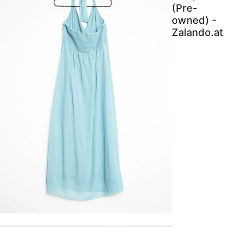
(Pre-
owned) -
Zalando.at