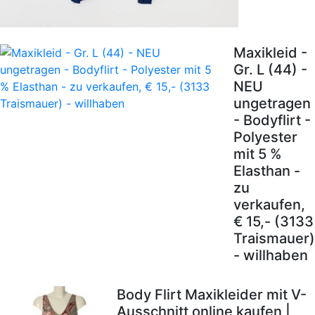
Maxikleid -
Gr. L (44) -
NEU
ungetragen
- Bodyflirt -
Polyester
mit 5 %
Elasthan -
zu
verkaufen,
€ 15,- (3133
Traismauer)
- willhaben
Body Flirt Maxikleider mit V-
Ausschnitt online kaufen |