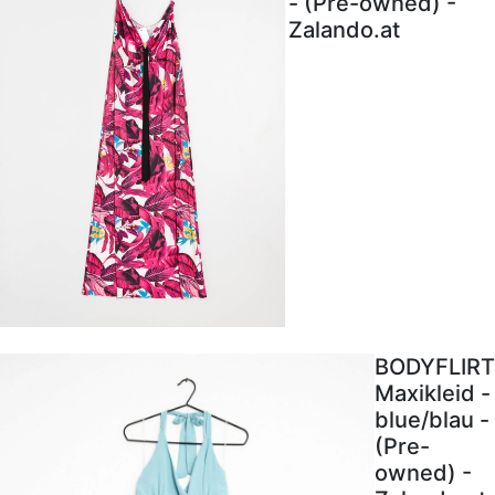
- (Pre-owned) -
Zalando.at
BODYFLIRT
Maxikleid -
blue/blau -
(Pre-
owned) -