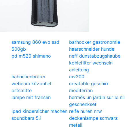
samsung 860 evo ssd
barhocker gastronomie
500gb
haarschneider hunde
pd m520 shimano
neff dunstabzugshaube
kohlefilter wechseln
anleitung
hähnchenbräter
mv200
webcam kitzbühel
creatable geschirr
ortsmitte
mediterran
lampe mit fransen
hermès un jardin sur le nil
geschenkset
ipad kindersicher machen
reife huren nrw
soundbars 5.1
deckenlampe schwarz
metall