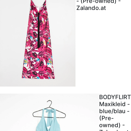
- (Pre-owned) -
Zalando.at
BODYFLIRT
Maxikleid -
blue/blau -
(Pre-
owned) -