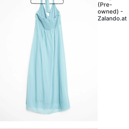
(Pre-
owned) -
Zalando.at