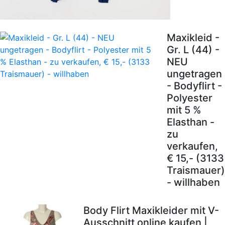
Maxikleid -
Gr. L (44) -
NEU
ungetragen
- Bodyflirt -
Polyester
mit 5 %
Elasthan -
zu
verkaufen,
€ 15,- (3133
Traismauer)
- willhaben
Body Flirt Maxikleider mit V-
Ausschnitt online kaufen |