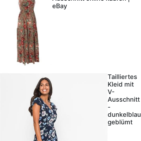
eBay
Tailliertes
Kleid mit
V-
Ausschnitt
-
dunkelblau
geblümt