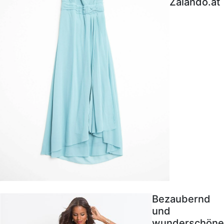
Zalando.at
Bezaubernd
und
wunderschöne