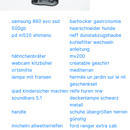
samsung 860 evo ssd
barhocker gastronomie
500gb
haarschneider hunde
pd m520 shimano
neff dunstabzugshaube
kohlefilter wechseln
anleitung
hähnchenbräter
mv200
webcam kitzbühel
creatable geschirr
ortsmitte
mediterran
lampe mit fransen
hermès un jardin sur le nil
geschenkset
ipad kindersicher machen
reife huren nrw
soundbars 5.1
deckenlampe schwarz
metall
handle
schuhe übergrößen herren
günstig
michelin allwetterreifen
ford ranger extra cab