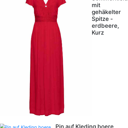
mit
gehäkelter
Spitze -
erdbeere,
Kurz
Pin auf Kleding boere