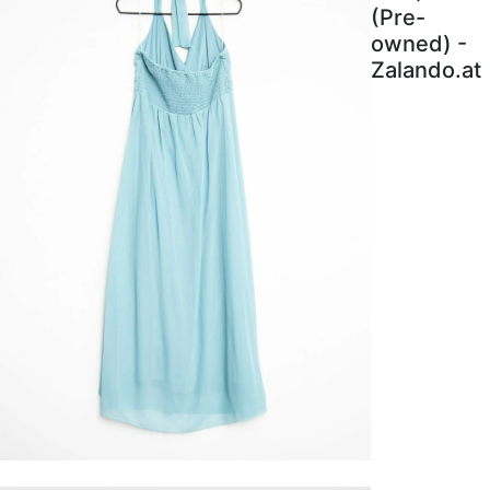
(Pre-
owned) -
Zalando.at