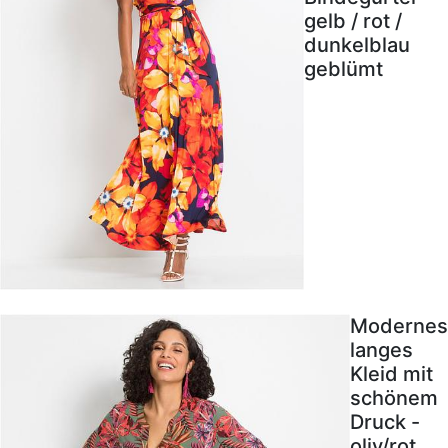
gelb / rot /
dunkelblau
geblümt
Modernes
langes
Kleid mit
schönem
Druck -
oliv/rot