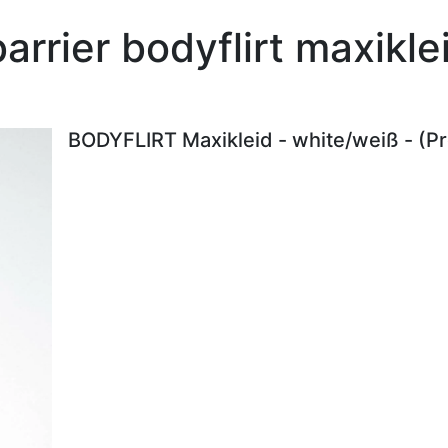
arrier bodyflirt maxikl
BODYFLIRT Maxikleid - white/weiß - (P