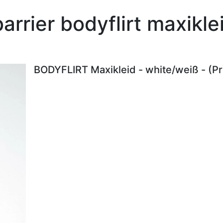
arrier bodyflirt maxikl
BODYFLIRT Maxikleid - white/weiß - (P