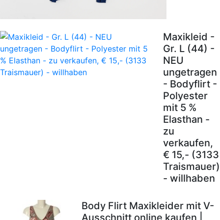
Maxikleid -
Gr. L (44) -
NEU
ungetragen
- Bodyflirt -
Polyester
mit 5 %
Elasthan -
zu
verkaufen,
€ 15,- (3133
Traismauer)
- willhaben
Body Flirt Maxikleider mit V-
Ausschnitt online kaufen |