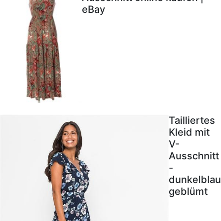
eBay
Tailliertes
Kleid mit
V-
Ausschnitt
-
dunkelblau
geblümt