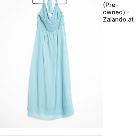
(Pre-
owned) -
Zalando.at