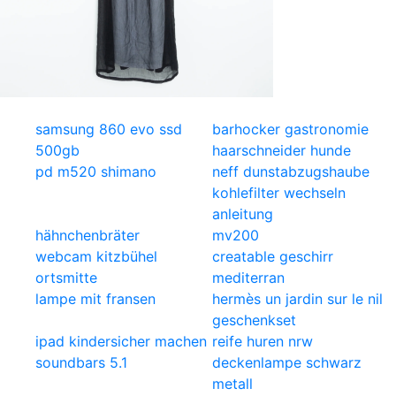
samsung 860 evo ssd
barhocker gastronomie
500gb
haarschneider hunde
pd m520 shimano
neff dunstabzugshaube
kohlefilter wechseln
anleitung
hähnchenbräter
mv200
webcam kitzbühel
creatable geschirr
ortsmitte
mediterran
lampe mit fransen
hermès un jardin sur le nil
geschenkset
ipad kindersicher machen
reife huren nrw
soundbars 5.1
deckenlampe schwarz
metall