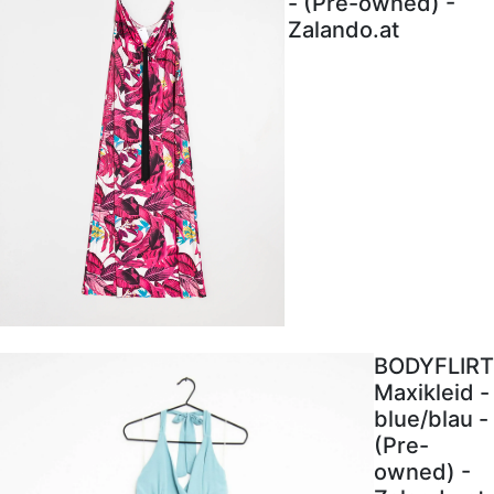
- (Pre-owned) -
Zalando.at
BODYFLIRT
Maxikleid -
blue/blau -
(Pre-
owned) -