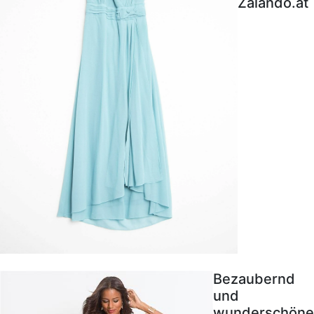
Zalando.at
Bezaubernd
und
wunderschöne