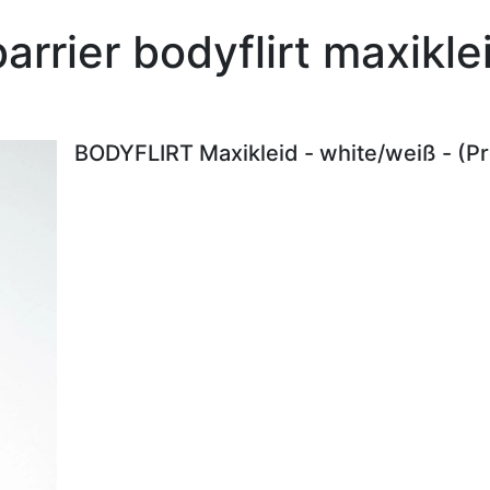
arrier bodyflirt maxikl
BODYFLIRT Maxikleid - white/weiß - (P