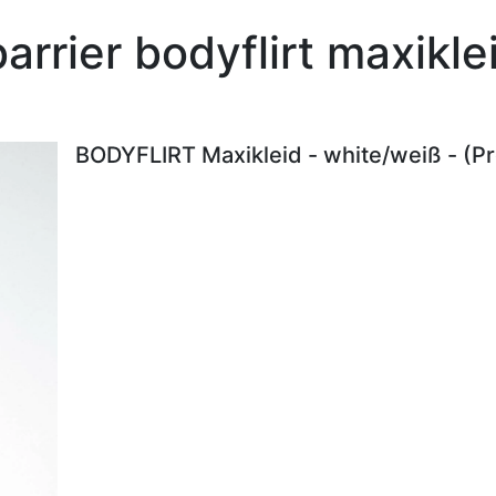
arrier bodyflirt maxikl
BODYFLIRT Maxikleid - white/weiß - (P