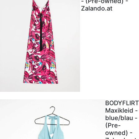
- (Pre-owned) -
Zalando.at
BODYFLIRT
Maxikleid -
blue/blau -
(Pre-
owned) -