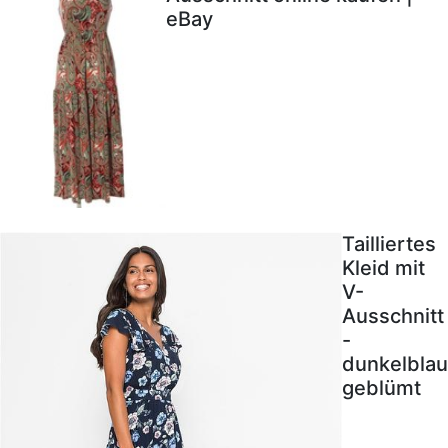
eBay
Tailliertes
Kleid mit
V-
Ausschnitt
-
dunkelblau
geblümt