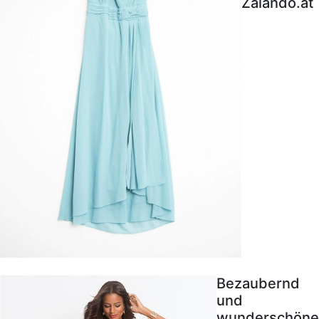
Zalando.at
Bezaubernd
und
wunderschöne