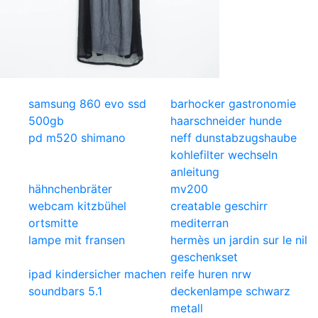
samsung 860 evo ssd
barhocker gastronomie
500gb
haarschneider hunde
pd m520 shimano
neff dunstabzugshaube
kohlefilter wechseln
anleitung
hähnchenbräter
mv200
webcam kitzbühel
creatable geschirr
ortsmitte
mediterran
lampe mit fransen
hermès un jardin sur le nil
geschenkset
ipad kindersicher machen
reife huren nrw
soundbars 5.1
deckenlampe schwarz
metall