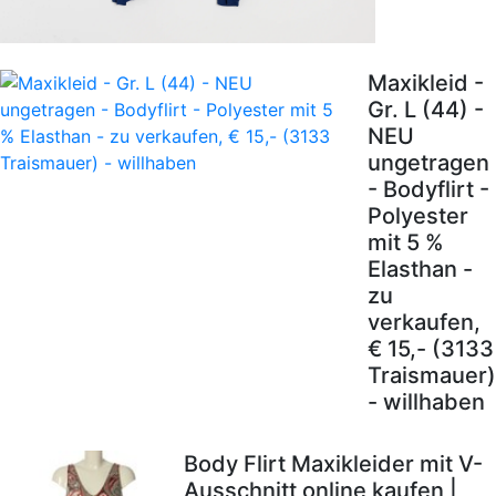
Maxikleid -
Gr. L (44) -
NEU
ungetragen
- Bodyflirt -
Polyester
mit 5 %
Elasthan -
zu
verkaufen,
€ 15,- (3133
Traismauer)
- willhaben
Body Flirt Maxikleider mit V-
Ausschnitt online kaufen |