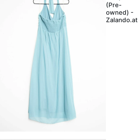
(Pre-
owned) -
Zalando.at