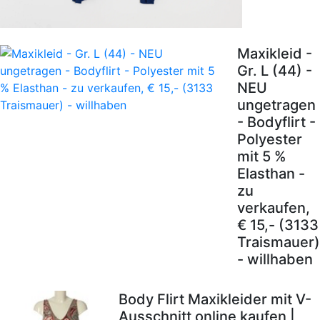
Maxikleid -
Gr. L (44) -
NEU
ungetragen
- Bodyflirt -
Polyester
mit 5 %
Elasthan -
zu
verkaufen,
€ 15,- (3133
Traismauer)
- willhaben
Body Flirt Maxikleider mit V-
Ausschnitt online kaufen |