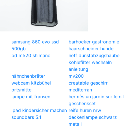
samsung 860 evo ssd
barhocker gastronomie
500gb
haarschneider hunde
pd m520 shimano
neff dunstabzugshaube
kohlefilter wechseln
anleitung
hähnchenbräter
mv200
webcam kitzbühel
creatable geschirr
ortsmitte
mediterran
lampe mit fransen
hermès un jardin sur le nil
geschenkset
ipad kindersicher machen
reife huren nrw
soundbars 5.1
deckenlampe schwarz
metall