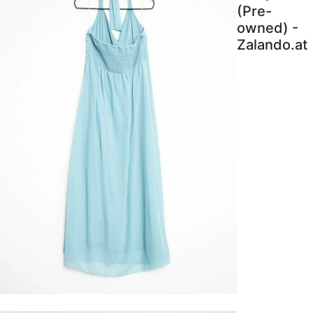
(Pre-
owned) -
Zalando.at