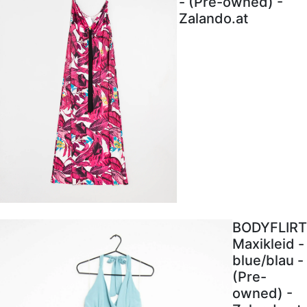
- (Pre-owned) -
Zalando.at
BODYFLIRT
Maxikleid -
blue/blau -
(Pre-
owned) -