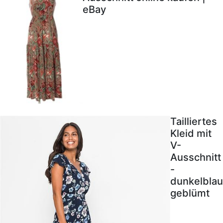
eBay
Tailliertes
Kleid mit
V-
Ausschnitt
-
dunkelblau
geblümt