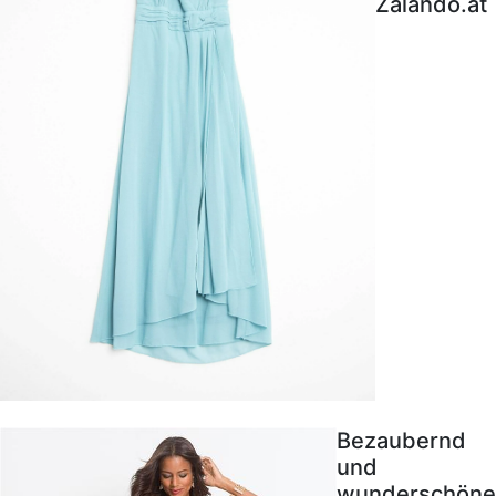
Zalando.at
Bezaubernd
und
wunderschöne