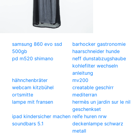
samsung 860 evo ssd
barhocker gastronomie
500gb
haarschneider hunde
pd m520 shimano
neff dunstabzugshaube
kohlefilter wechseln
anleitung
hähnchenbräter
mv200
webcam kitzbühel
creatable geschirr
ortsmitte
mediterran
lampe mit fransen
hermès un jardin sur le nil
geschenkset
ipad kindersicher machen
reife huren nrw
soundbars 5.1
deckenlampe schwarz
metall