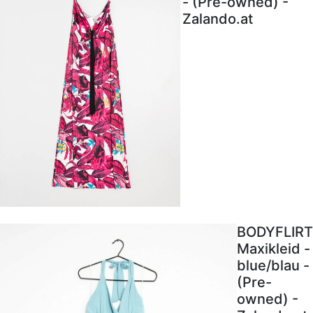
- (Pre-owned) -
Zalando.at
BODYFLIRT
Maxikleid -
blue/blau -
(Pre-
owned) -