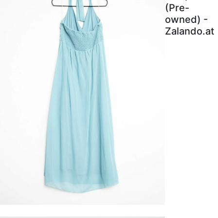
(Pre-
owned) -
Zalando.at