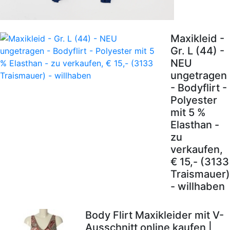
Maxikleid -
Gr. L (44) -
NEU
ungetragen
- Bodyflirt -
Polyester
mit 5 %
Elasthan -
zu
verkaufen,
€ 15,- (3133
Traismauer)
- willhaben
Body Flirt Maxikleider mit V-
Ausschnitt online kaufen |