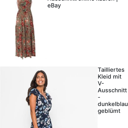
eBay
Tailliertes
Kleid mit
V-
Ausschnitt
-
dunkelblau
geblümt