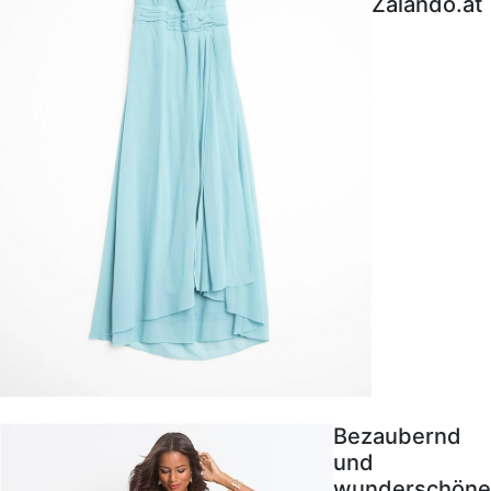
Zalando.at
Bezaubernd
und
wunderschöne