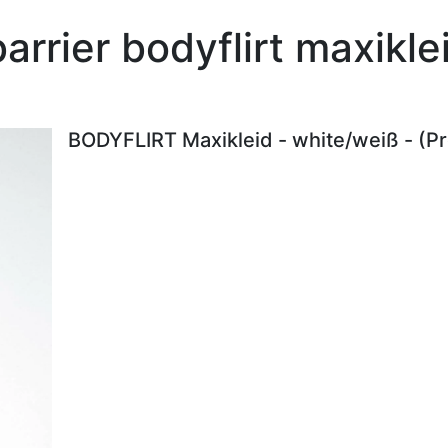
arrier bodyflirt maxikl
BODYFLIRT Maxikleid - white/weiß - (P