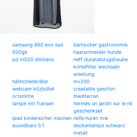
samsung 860 evo ssd
barhocker gastronomie
500gb
haarschneider hunde
pd m520 shimano
neff dunstabzugshaube
kohlefilter wechseln
anleitung
hähnchenbräter
mv200
webcam kitzbühel
creatable geschirr
ortsmitte
mediterran
lampe mit fransen
hermès un jardin sur le nil
geschenkset
ipad kindersicher machen
reife huren nrw
soundbars 5.1
deckenlampe schwarz
metall