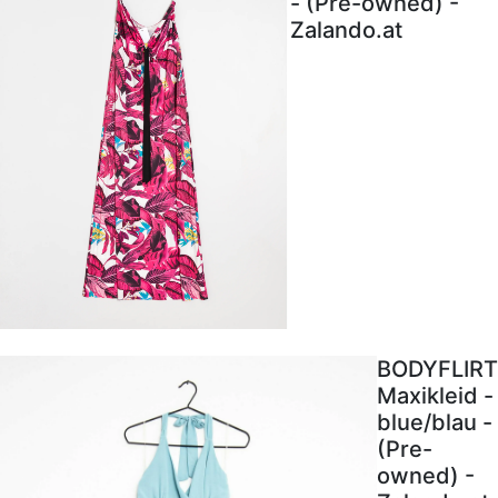
- (Pre-owned) -
Zalando.at
BODYFLIRT
Maxikleid -
blue/blau -
(Pre-
owned) -