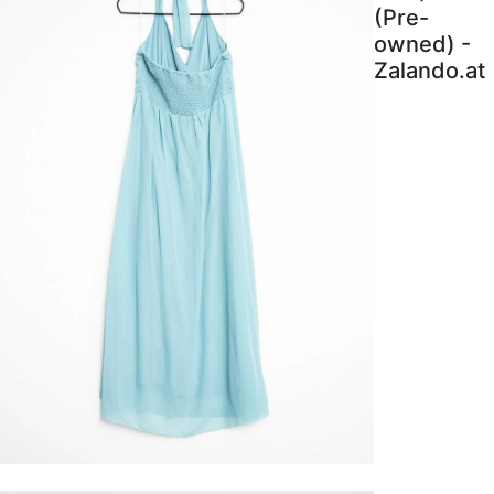
(Pre-
owned) -
Zalando.at