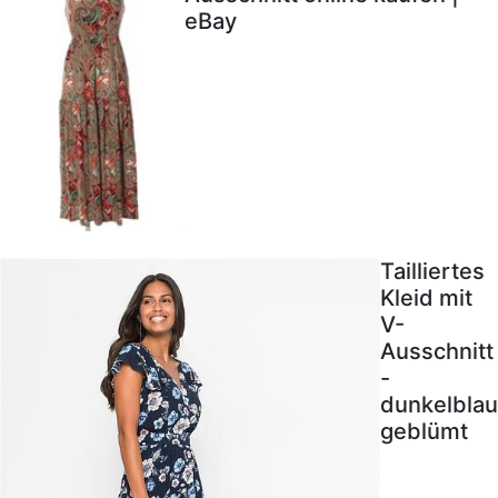
eBay
Tailliertes
Kleid mit
V-
Ausschnitt
-
dunkelblau
geblümt