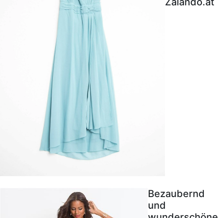
Zalando.at
Bezaubernd
und
wunderschöne