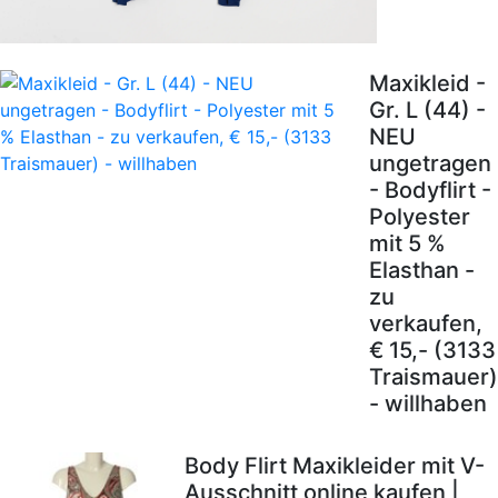
Maxikleid -
Gr. L (44) -
NEU
ungetragen
- Bodyflirt -
Polyester
mit 5 %
Elasthan -
zu
verkaufen,
€ 15,- (3133
Traismauer)
- willhaben
Body Flirt Maxikleider mit V-
Ausschnitt online kaufen |