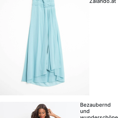
Zalando.at
Bezaubernd
und
wunderschöne