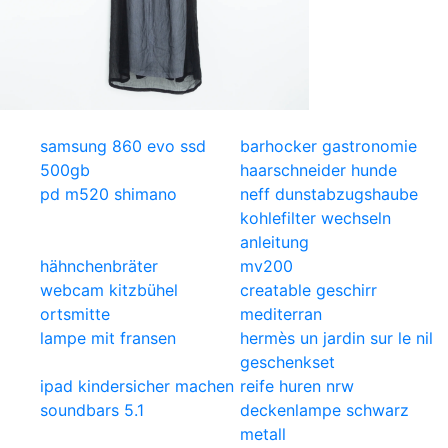
samsung 860 evo ssd
barhocker gastronomie
500gb
haarschneider hunde
pd m520 shimano
neff dunstabzugshaube
kohlefilter wechseln
anleitung
hähnchenbräter
mv200
webcam kitzbühel
creatable geschirr
ortsmitte
mediterran
lampe mit fransen
hermès un jardin sur le nil
geschenkset
ipad kindersicher machen
reife huren nrw
soundbars 5.1
deckenlampe schwarz
metall