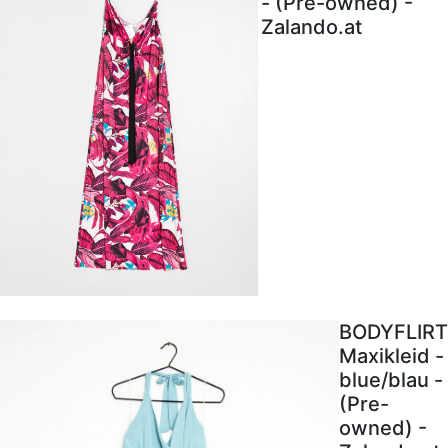
- (Pre-owned) -
Zalando.at
BODYFLIRT
Maxikleid -
blue/blau -
(Pre-
owned) -