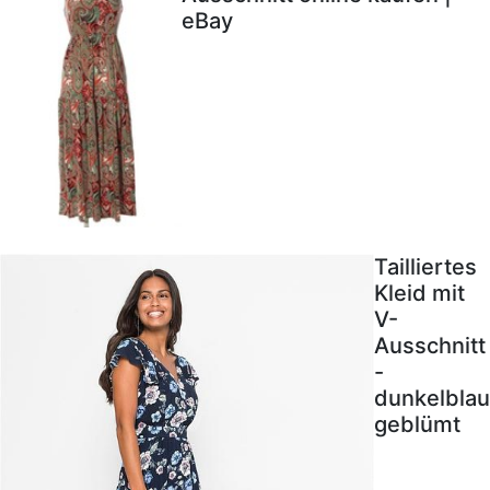
eBay
Tailliertes
Kleid mit
V-
Ausschnitt
-
dunkelblau
geblümt