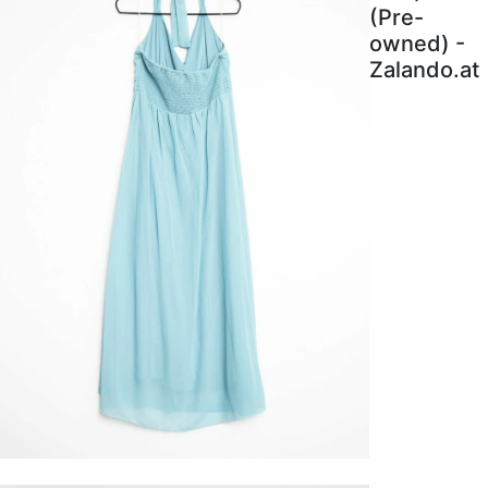
(Pre-
owned) -
Zalando.at