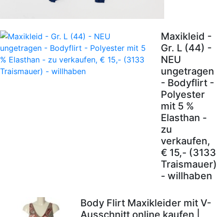
Maxikleid -
Gr. L (44) -
NEU
ungetragen
- Bodyflirt -
Polyester
mit 5 %
Elasthan -
zu
verkaufen,
€ 15,- (3133
Traismauer)
- willhaben
Body Flirt Maxikleider mit V-
Ausschnitt online kaufen |