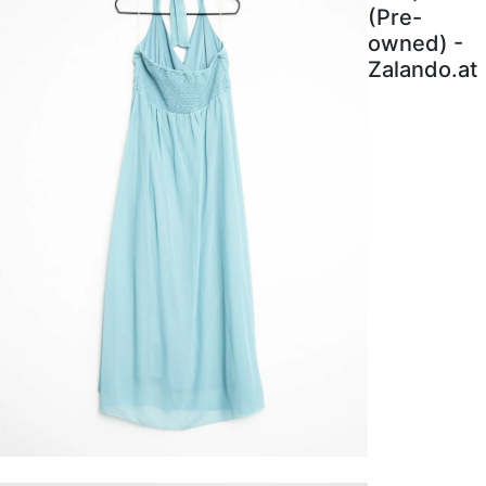
(Pre-
owned) -
Zalando.at