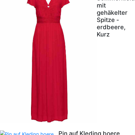
mit
gehäkelter
Spitze -
erdbeere,
Kurz
Pin auf Kleding boere