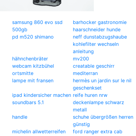
samsung 860 evo ssd
barhocker gastronomie
500gb
haarschneider hunde
pd m520 shimano
neff dunstabzugshaube
kohlefilter wechseln
anleitung
hähnchenbräter
mv200
webcam kitzbühel
creatable geschirr
ortsmitte
mediterran
lampe mit fransen
hermès un jardin sur le nil
geschenkset
ipad kindersicher machen
reife huren nrw
soundbars 5.1
deckenlampe schwarz
metall
handle
schuhe übergrößen herren
günstig
michelin allwetterreifen
ford ranger extra cab