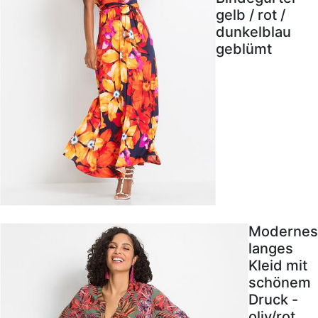
gelb / rot /
dunkelblau
geblümt
Modernes
langes
Kleid mit
schönem
Druck -
oliv/rot